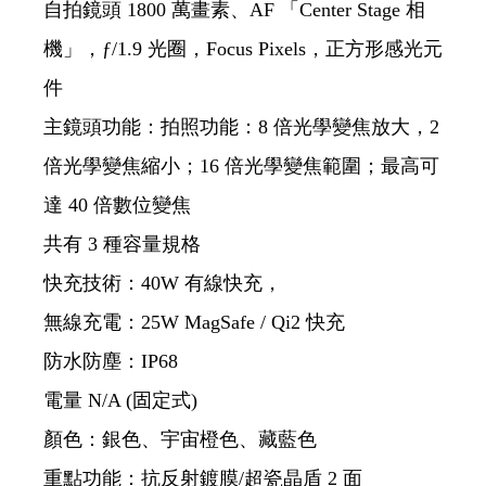
自拍鏡頭 1800 萬畫素、AF 「Center Stage 相
機」，ƒ/1.9 光圈，Focus Pixels，正方形感光元
件
主鏡頭功能：拍照功能：8 倍光學變焦放大，2
倍光學變焦縮小；16 倍光學變焦範圍；最高可
達 40 倍數位變焦
共有 3 種容量規格
快充技術：40W 有線快充，
無線充電：25W MagSafe / Qi2 快充
防水防塵：IP68
電量 N/A (固定式)
顏色：銀色、宇宙橙色、藏藍色
重點功能：抗反射鍍膜/超瓷晶盾 2 面