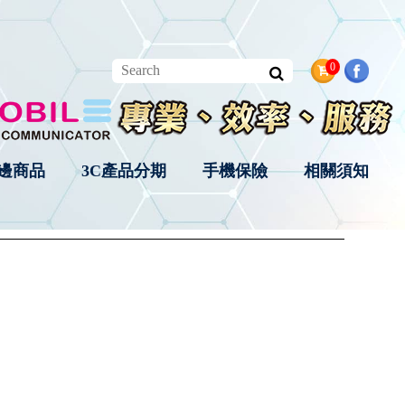
0
邊商品
3C產品分期
手機保險
相關須知
首 頁
週邊商品
其他3C產品