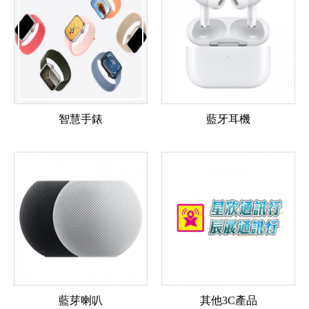
智慧手錶
藍牙耳機
藍芽喇叭
其他3C產品