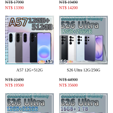
NT$ 17990
NT$ 19490
NT$
13390
NT$
14200
A57 12G+512G
S26 Ultra 12G/256G
NT$ 22490
NT$ 44900
NT$
19500
NT$
35600