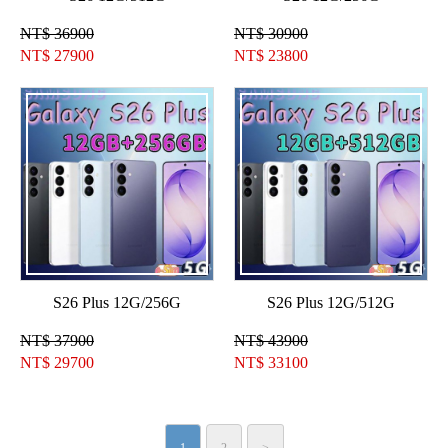
NT$ 36900
NT$ 30900
NT$
27900
NT$
23800
S26 Plus 12G/256G
S26 Plus 12G/512G
NT$ 37900
NT$ 43900
NT$
29700
NT$
33100