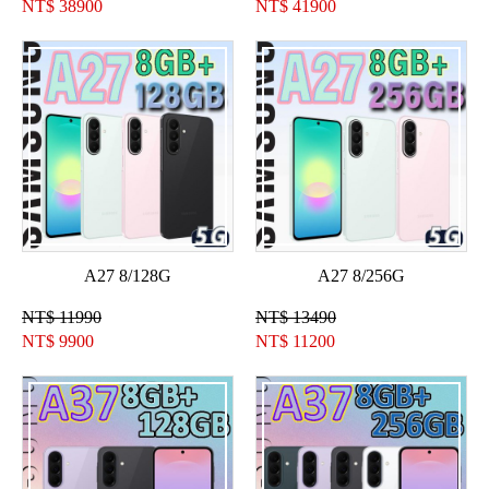
NT$
38900
NT$
41900
A27 8/128G
A27 8/256G
NT$ 11990
NT$ 13490
NT$
9900
NT$
11200