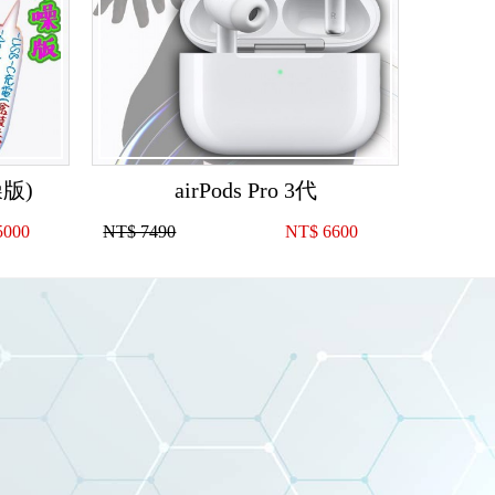
噪版)
airPods Pro 3代
5000
NT$ 7490
NT$
6600