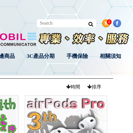
0
邊商品
3C產品分期
手機保險
相關須知
首 頁
週邊商品
藍牙耳機
時間
排序