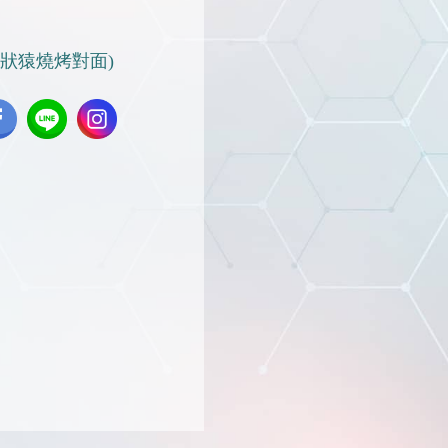
烤狀猿燒烤對面)